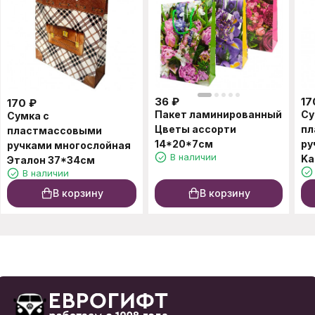
36
₽
17
170
₽
Пакет ламинированный
Су
Сумка с
Цветы ассорти
пл
пластмассовыми
14*20*7см
ру
ручками многослойная
В наличии
Ka
Эталон 37*34см
В наличии
В корзину
В корзину