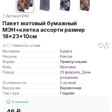
Артикул:
1092
Пакет матовый бумажный
МЭН+клетка ассорти размер
18*23*10см
Написать отзыв
Материал
Бумага
Рисунок
Клетка
Форма
Прямоугольник
Кому
Мужчине
Повод
23 февраля
,
День
рождения
Особенности
С ручкой
Вид ручки
Веревочная
Текстура
Гладкая
В наличии
46
₽