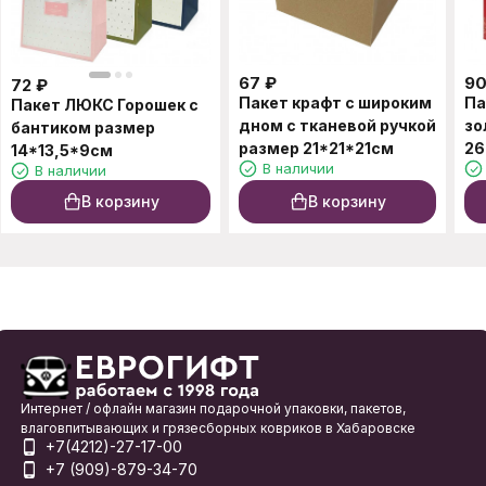
67
₽
9
72
₽
Пакет крафт с широким
Па
Пакет ЛЮКС Горошек с
дном с тканевой ручкой
зо
бантиком размер
размер 21*21*21см
26
14*13,5*9см
В наличии
В наличии
В корзину
В корзину
Интернет / офлайн магазин подарочной упаковки, пакетов,
влаговпитывающих и грязесборных ковриков в Хабаровске
+7(4212)-27-17-00
+7 (909)-879-34-70