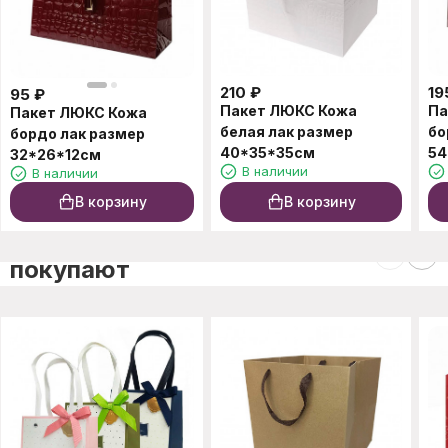
210
₽
19
95
₽
Пакет ЛЮКС Кожа
Па
Пакет ЛЮКС Кожа
белая лак размер
бо
бордо лак размер
40*35*35см
54
32*26*12см
В наличии
В наличии
В корзину
В корзину
C этим товаром также
покупают