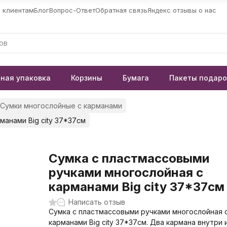
 клиентам
Блог
Вопрос-Ответ
Обратная связь
Яндекс отзывы о нас
ная упаковка
Корзины
Бумага
Пакеты подар
Сумки многослойные с карманами
анами Big city 37*37см
Сумка с пластмассовыми
ручками многослойная с
карманами Big city 37*37см
Написать отзыв
Сумка с пластмассовыми ручками многослойная 
карманами Big city 37*37см. Два кармана внутри 