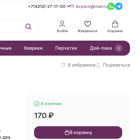
+7(4212)-27-17-00
dv.pack@mail.ru
Войти
Избранное
Корзина
очные
Коврики
Перчатки
Дой-паки
Короб
В избранное
Поделиться
В наличии
170
₽
с
В корзину
и два