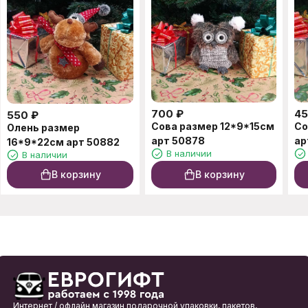
700
₽
4
550
₽
Сова размер 12*9*15см
Со
Олень размер
арт 50878
ар
16*9*22см арт 50882
В наличии
В наличии
В корзину
В корзину
Интернет / офлайн магазин подарочной упаковки, пакетов,