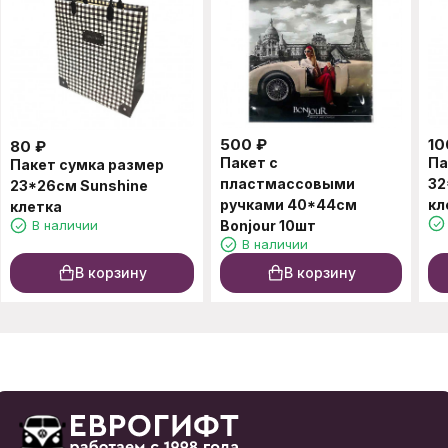
500
₽
10
80
₽
Пакет с
Па
Пакет сумка размер
пластмассовыми
32
23*26см Sunshine
ручками 40*44см
кл
клетка
В наличии
Bonjour 10шт
В наличии
В корзину
В корзину