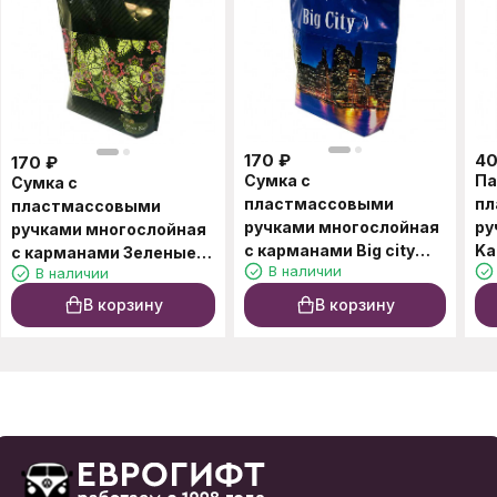
170
₽
4
170
₽
Сумка с
Па
Сумка с
пластмассовыми
пл
пластмассовыми
ручками многослойная
ру
ручками многослойная
с карманами Big city
Ka
с карманами Зеленые
В наличии
В наличии
37*37см
листья 37*37см
В корзину
В корзину