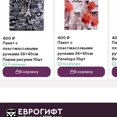
400
₽
4
400
₽
Пакет с
Па
Пакет с
пластмассовыми
пл
пластмассовыми
ручками 36*40см
ру
ручками 36*40см
Penelopa 10шт
Йо
Париж рисунки 10шт
В наличии
В наличии
В корзину
В корзину