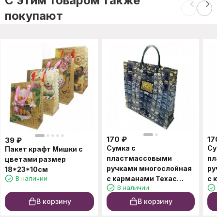
C этим товаром также
покупают
170
₽
17
39
₽
Сумка с
Су
Пакет крафт Мишки с
пластмассовыми
пл
цветами размер
ручками многослойная
ру
18*23*10см
В наличии
с карманами Техас
с 
В наличии
33*32см
34
В корзину
В корзину