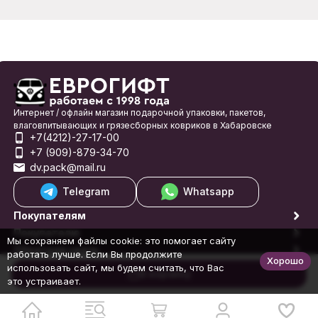
Интернет / офлайн магазин подарочной упаковки, пакетов,
влаговпитывающих и грязесборных ковриков в Хабаровске
+7(4212)-27-17-00
+7 (909)-879-34-70
dv.pack@mail.ru
Telegram
Whatsapp
Покупателям
Покупателю
Мы сохраняем файлы cookie: это помогает сайту
Обратная связь
работать лучше. Если Вы продолжите
Хорошо
© 1998-2026 Еврогифт
использовать сайт, мы будем считать, что Вас
В корзину
это устраивает.