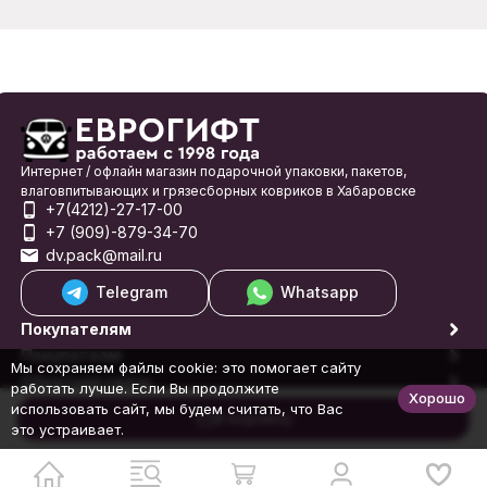
Интернет / офлайн магазин подарочной упаковки, пакетов,
влаговпитывающих и грязесборных ковриков в Хабаровске
+7(4212)-27-17-00
+7 (909)-879-34-70
dv.pack@mail.ru
Telegram
Whatsapp
Покупателям
Покупателю
Мы сохраняем файлы cookie: это помогает сайту
Обратная связь
работать лучше. Если Вы продолжите
Хорошо
© 1998-2026 Еврогифт
использовать сайт, мы будем считать, что Вас
В корзину
это устраивает.