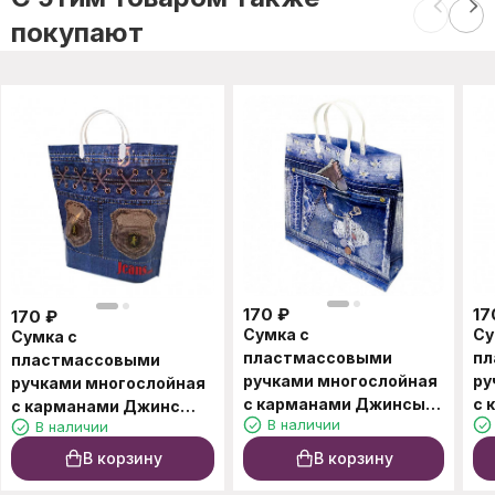
покупают
170
₽
17
170
₽
Сумка с
Су
Сумка с
пластмассовыми
пл
пластмассовыми
ручками многослойная
ру
ручками многослойная
с карманами Джинсы
с 
с карманами Джинс
В наличии
В наличии
34*32см
37
37*37см
В корзину
В корзину