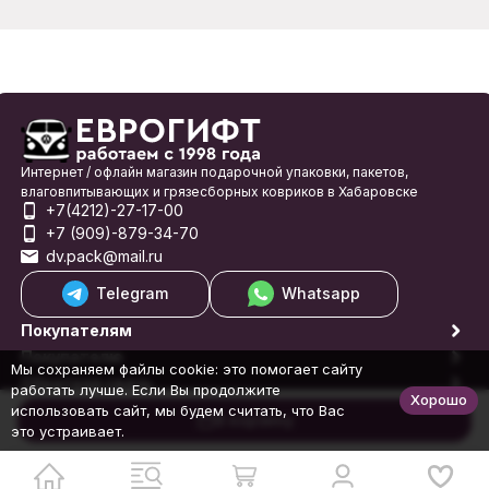
Интернет / офлайн магазин подарочной упаковки, пакетов,
влаговпитывающих и грязесборных ковриков в Хабаровске
+7(4212)-27-17-00
+7 (909)-879-34-70
dv.pack@mail.ru
Telegram
Whatsapp
Покупателям
Покупателю
Мы сохраняем файлы cookie: это помогает сайту
Обратная связь
работать лучше. Если Вы продолжите
Хорошо
© 1998-2026 Еврогифт
использовать сайт, мы будем считать, что Вас
В корзину
это устраивает.