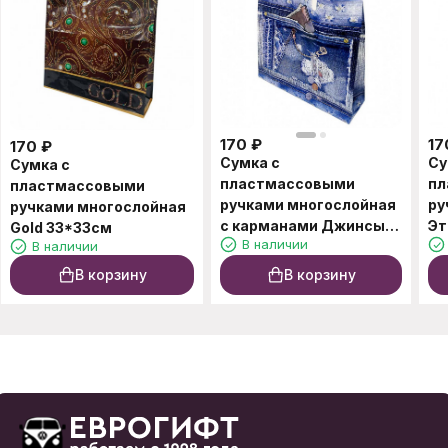
170
₽
17
170
₽
Сумка с
Су
Сумка с
пластмассовыми
пл
пластмассовыми
ручками многослойная
ру
ручками многослойная
с карманами Джинсы
Эт
Gold 33*33см
В наличии
В наличии
34*32см
В корзину
В корзину