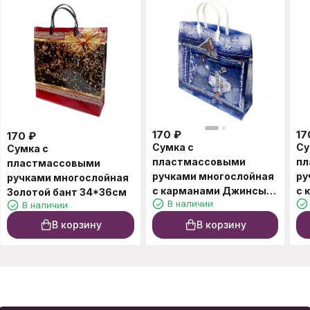
170
₽
17
170
₽
Сумка с
Су
Сумка с
пластмассовыми
пл
пластмассовыми
ручками многослойная
ру
ручками многослойная
с карманами Джинсы
с 
Золотой бант 34*36см
В наличии
В наличии
34*32см
37
В корзину
В корзину