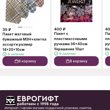
400
₽
4
35
₽
Пакет с
Па
Пакет матовый
пластмассовыми
пл
бумажный МЭН+клетка
ручками 36*40см
ру
ассорти размер
Украшение 10шт
Ко
14*20*10см
В наличии
В наличии
В корзину
В корзину
Интернет / офлайн магазин подарочной упаковки, пакетов,