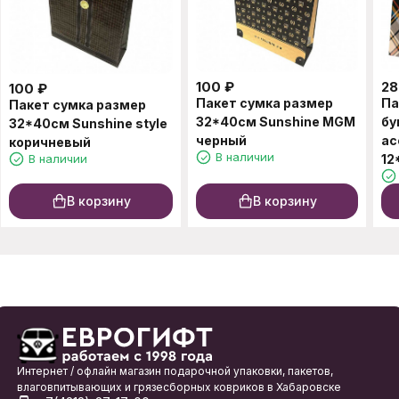
100
₽
28
100
₽
Пакет сумка размер
Па
Пакет сумка размер
32*40см Sunshine MGM
бу
32*40см Sunshine style
черный
ас
коричневый
В наличии
В наличии
12
В корзину
В корзину
Интернет / офлайн магазин подарочной упаковки, пакетов,
влаговпитывающих и грязесборных ковриков в Хабаровске