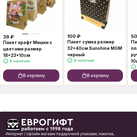
100
₽
5
39
₽
Пакет сумка размер
Па
Пакет крафт Мишки с
32*40см Sunshine MGM
пл
цветами размер
черный
ру
18*23*10см
В наличии
В наличии
10
В корзину
В корзину
Интернет / офлайн магазин подарочной упаковки, пакетов,