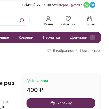
+7(4212)-27-17-00
dv.pack@mail.ru
Войти
Избранное
Корзина
очные
Коврики
Перчатки
Дой-паки
Короб
В избранное
Поделиться
В наличии
я роз
400
₽
я роз,
В корзину
, в