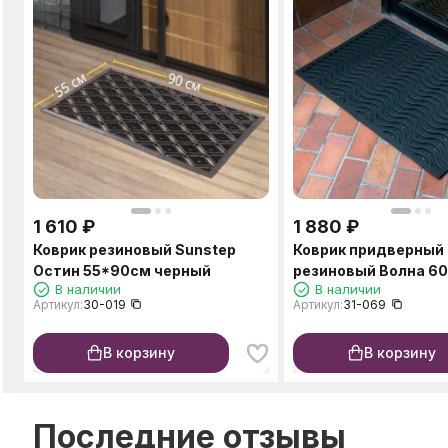
1 610
₽
1 880
₽
Коврик резиновый Sunstep
Коврик придверный
Остин 55*90см черный
резиновый Волна 6
В наличии
В наличии
Артикул:
30-019
Артикул:
31-069
В корзину
В корзину
Последние отзывы