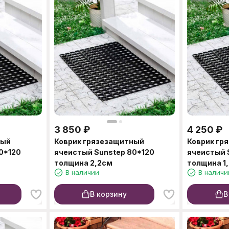
3 850
₽
4 250
₽
ный
Коврик грязезащитный
Коврик гр
0*120
ячеистый Sunstep 80*120
ячеистый 
толщина 2,2см
толщина 1
В наличии
В наличи
В корзину
В