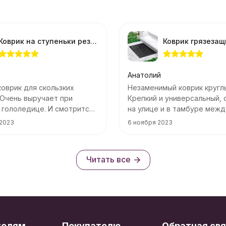
Коврик на ступеньки резиновый черный 25*75см
Анатолий
оврик для скользких
Незаменимый коврик круглы
 Очень выручает при
Крепкий и универсальный, 
 гололедице. И смотрится
на улице и в тамбуре межд
дверями.
 2023
6 ноября 2023
Читать все
телям
Покупателю
Обратная свя