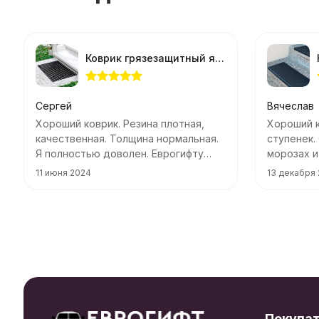
Коврик грязезащитный ячеистый Sunstep 40*60см толщина 1,2см
Сергей
Вячеслав
Хороший коврик. Резина плотная,
Хороший к
качественная. Толщина нормальная.
ступенек.
Я полностью доволен. Еврогифту
морозах и
спасибо!
аккуратно
11 июня 2024
13 декабря
Покупа