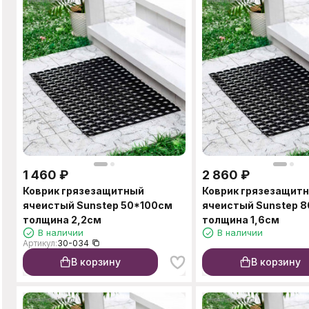
1 460
₽
2 860
₽
Коврик грязезащитный
Коврик грязезащит
ячеистый Sunstep 50*100см
ячеистый Sunstep 8
толщина 2,2см
толщина 1,6см
В наличии
В наличии
Артикул:
30-034
В корзину
В корзину