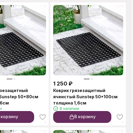
1 250
₽
язезащитный
Коврик грязезащитный
Sunstep 50*80см
ячеистый Sunstep 50*100см
,6см
толщина 1,6см
и
В наличии
 корзину
В корзину