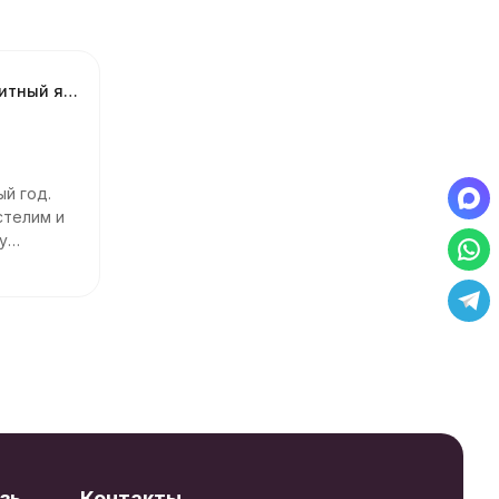
Коврик грязезащитный ячеистый Sunstep 50*80см толщина 1,6см
й год.
стелим и
у
зь
Контакты