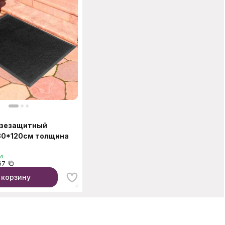
язезащитный
80*120см толщина
и
67
 корзину