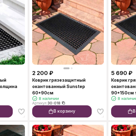
2 200
₽
5 690
₽
ный
Коврик грязезащитный
Коврик гр
толщина
окантованный Sunstep
окантован
60*90см
90*150см 
В наличии
В наличи
Артикул:
30-018
В корзину
В