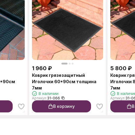
1 960
₽
5 800
₽
Коврик грязезащитный
Коврик гр
0*90см
Иголочки 60*90см толщина
Иголочки 
7мм
7мм
В наличии
В наличи
Артикул:
31-066
Артикул:
31-0
В корзину
В