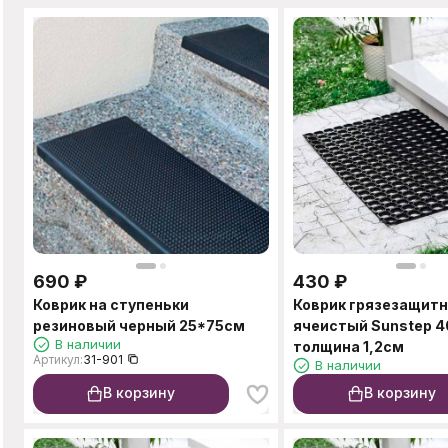
690
₽
430
₽
Коврик на ступеньки
Коврик грязезащит
резиновый черный 25*75см
ячеистый Sunstep 
В наличии
толщина 1,2см
Артикул:
31-901
В наличии
В корзину
В корзину