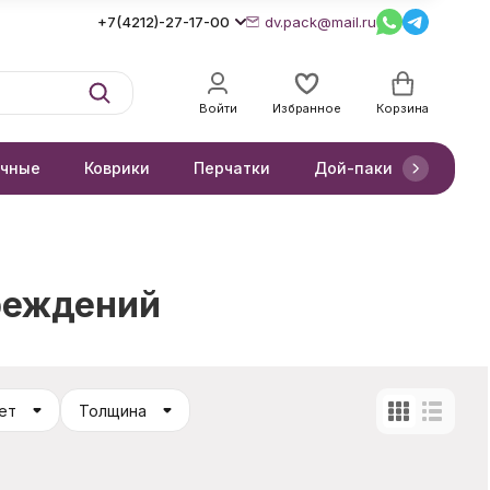
+7(4212)-27-17-00
dv.pack@mail.ru
Войти
Избранное
Корзина
очные
Коврики
Перчатки
Дой-паки
Короб
реждений
ет
Толщина