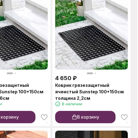
4 650
₽
язезащитный
Коврик грязезащитный
Sunstep 100*150см
ячеистый Sunstep 100*150см
,6см
толщина 2,2см
и
В наличии
 корзину
В корзину