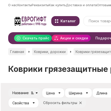
О нас
Контакты
Реквизиты
Как купить
Доставка и оплата
Оптовым
Каталог
Скачать прайс
Акции и скидки
Подароч
Главная
Коврики, дорожки
Коврики грязезащи
Коврики грязезащитные 
Название
Цена
Ширина
Длина
Сбросить фильтры
Свойства