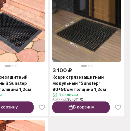
3 100
₽
язезащитный
Коврик грязезащитный
ный Sunstep
модульный "Sunstep"
толщина 1,2см
90*90см толщина 1,2см
и
В наличии
Артикул:
30-011
 корзину
В корзину