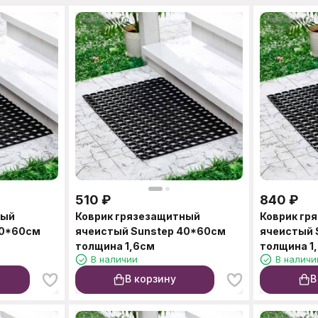
510
₽
840
₽
ный
Коврик грязезащитный
Коврик гр
40*60см
ячеистый Sunstep 40*60см
ячеистый 
толщина 1,6см
толщина 1
В наличии
В наличи
В корзину
В