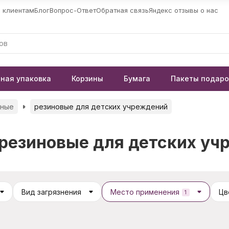
 клиентам
Блог
Вопрос-Ответ
Обратная связь
Яндекс отзывы о нас
ная упаковка
Корзины
Бумага
Пакеты подар
тные
резиновые для детских учреждений
резиновые для детских уч
Вид загрязнения
Место применения
Цв
1