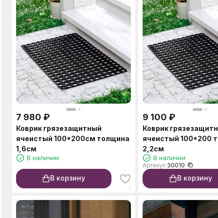
7 980
₽
9 100
₽
Коврик грязезащитный
Коврик грязезащит
ячеистый 100*200см толщина
ячеистый 100*200 
1,6см
2,2см
В наличии
В наличии
Артикул:
30010
В корзину
В корзину