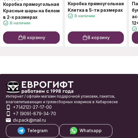
Коробка прямоугольная
Па
Коробка прямоугольная
Клетка в 5-ти размерах
бу
Красные шары на белом
В наличии
ас
в 2-х размерах
В наличии
12
В корзину
В корзину
Интернет / офлайн магазин подарочной упаковки, пакетов,
влаговпитывающих и грязесборных ковриков в Хабаровске
+7(4212)-27-17-00
+7 (909)-879-34-70
dv.pack@mail.ru
Telegram
Whatsapp