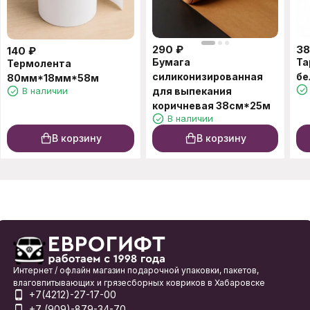
290
₽
3
140
₽
Бумага
Та
Термолента
силиконизированная
бе
80мм*18мм*58м
В наличии
для выпекания
коричневая 38см*25м
В наличии
В корзину
В корзину
Интернет / офлайн магазин подарочной упаковки, пакетов,
влаговпитывающих и грязесборных ковриков в Хабаровске
+7(4212)-27-17-00
+7 (909)-879-34-70