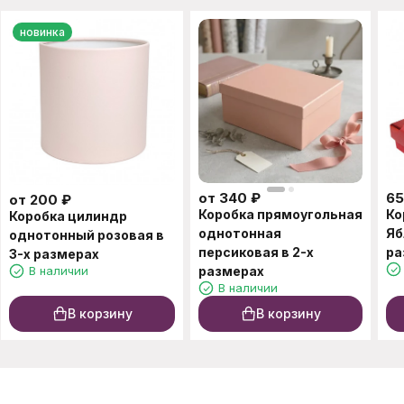
новинка
от
340
₽
65
от
200
₽
Коробка прямоугольная
Ко
Коробка цилиндр
однотонная
Яб
однотонный розовая в
персиковая в 2-х
ра
3-х размерах
В наличии
размерах
В наличии
В корзину
В корзину