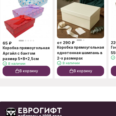
от
290
₽
22
65
₽
Коробка прямоугольная
Го
Коробка прямоугольная
однотонная шампань в
55
Аргайл с бантом
2-х размерах
размер 5*8*2,5см
В наличии
В наличии
В корзину
В корзину