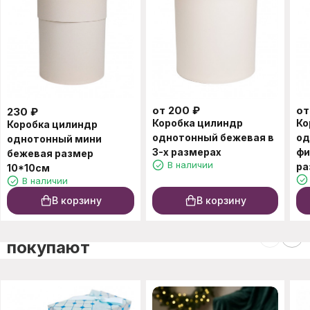
от
200
₽
о
230
₽
Коробка цилиндр
Ко
Коробка цилиндр
однотонный бежевая в
од
однотонный мини
3-х размерах
фи
бежевая размер
В наличии
ра
10*10см
В наличии
В корзину
В корзину
C этим товаром также
покупают