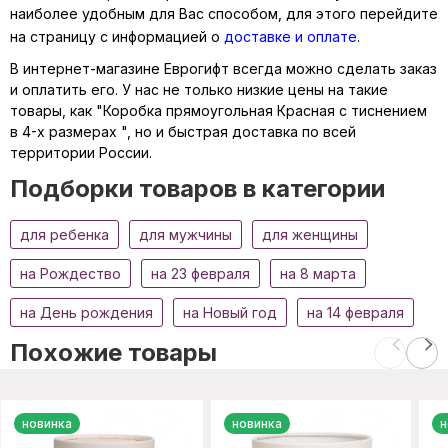
наиболее удобным для Вас способом, для этого перейдите
на страницу с информацией о
доставке и оплате
.
В интернет-магазине Еврогифт всегда можно сделать заказ
и оплатить его. У нас не только низкие цены на такие
товары, как "Коробка прямоугольная Красная с тиснением
в 4-х размерах ", но и быстрая доставка по всей
территории России.
Подборки товаров в категории
для ребенка
для мужчины
для женщины
на Рождество
на 23 февраля
на 8 марта
на День рождения
на Новый год
на 14 февраля
Похожие товары
новинка
новинка
н