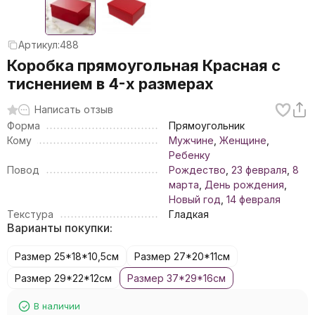
Артикул:
488
Коробка прямоугольная Красная с
тиснением в 4-х размерах
Написать отзыв
Форма
Прямоугольник
Кому
Мужчине
,
Женщине
,
Ребенку
Повод
Рождество
,
23 февраля
,
8
марта
,
День рождения
,
Новый год
,
14 февраля
Текстура
Гладкая
Варианты покупки:
Размер 25*18*10,5см
Размер 27*20*11см
Размер 29*22*12см
Размер 37*29*16см
В наличии