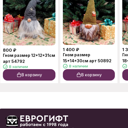
1 400
₽
1 
800
₽
Гном размер
Гн
Гном размер 12*12*31см
15*14*30см арт 50892
18
арт 54792
В наличии
В наличии
В корзину
В корзину