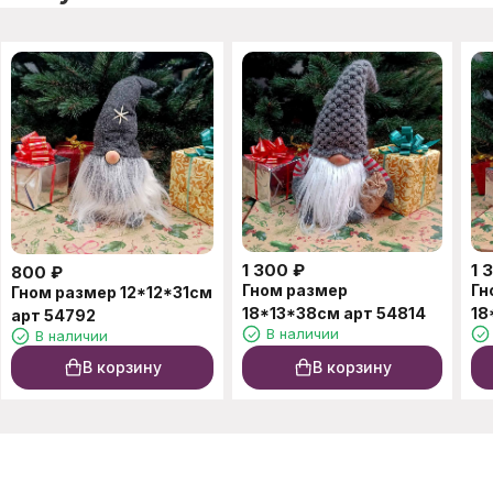
1 300
₽
1 
800
₽
Гном размер
Гн
Гном размер 12*12*31см
18*13*38см арт 54814
18
арт 54792
В наличии
В наличии
В корзину
В корзину