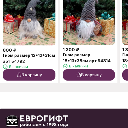
1 300
₽
1 
800
₽
Гном размер
Гн
Гном размер 12*12*31см
18*13*38см арт 54814
18
арт 54792
В наличии
В наличии
В корзину
В корзину