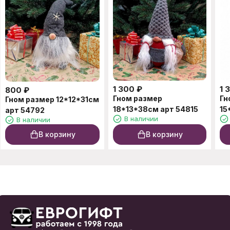
1 300
₽
1 
800
₽
Гном размер
Гн
Гном размер 12*12*31см
18*13*38см арт 54815
15
арт 54792
В наличии
В наличии
В корзину
В корзину