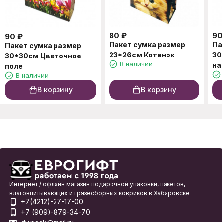
80
₽
9
90
₽
Пакет сумка размер
Па
Пакет сумка размер
23*26см Котенок
30
30*30см Цветочное
В наличии
на
поле
В наличии
В корзину
В корзину
Интернет / офлайн магазин подарочной упаковки, пакетов,
влаговпитывающих и грязесборных ковриков в Хабаровске
+7(4212)-27-17-00
+7 (909)-879-34-70