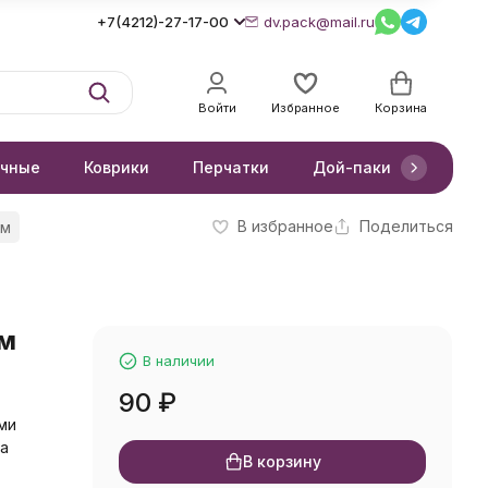
+7(4212)-27-17-00
dv.pack@mail.ru
Войти
Избранное
Корзина
очные
Коврики
Перчатки
Дой-паки
Короб
В избранное
Поделиться
см
см
В наличии
90
₽
ми
на
В корзину