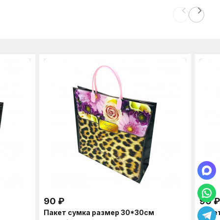
90
₽
90
₽
Пакет сумка размер 30*30см
Пакет