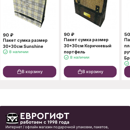
90
₽
5
90
₽
Пакет сумка размер
Па
Пакет сумка размер
30*30см Коричневый
пл
30*30см Sunshine
В наличии
портфель
ру
В наличии
Бр
10
В корзину
В корзину
Интернет / офлайн магазин подарочной упаковки, пакетов,