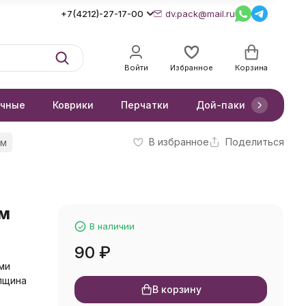
+7(4212)-27-17-00
dv.pack@mail.ru
Войти
Избранное
Корзина
очные
Коврики
Перчатки
Дой-паки
Короб
В избранное
Поделиться
см
см
В наличии
90
₽
ми
лщина
В корзину