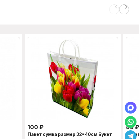
100
₽
80
₽
Пакет сумка размер 32*40см Букет
Пакет