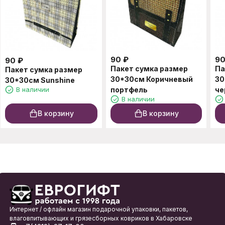
90
₽
9
90
₽
Пакет сумка размер
Па
Пакет сумка размер
30*30см Коричневый
30
30*30см Sunshine
В наличии
портфель
че
В наличии
В корзину
В корзину
Интернет / офлайн магазин подарочной упаковки, пакетов,
влаговпитывающих и грязесборных ковриков в Хабаровске