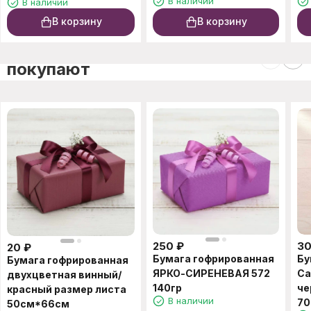
В наличии
В наличии
В корзину
В корзину
C этим товаром также
покупают
250
₽
3
20
₽
Бумага гофрированная
Бу
Бумага гофрированная
ЯРКО-СИРЕНЕВАЯ 572
Са
двухцветная винный/
140гр
че
красный размер листа
В наличии
70
50см*66см