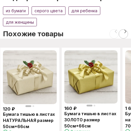
из бумаги
серого цвета
для ребенка
для женщины
Похожие товары
160
₽
1 
120
₽
Бумага тишью в листах
Бу
Бумага тишью в листах
ЗОЛОТО размер
на
НАТУРАЛЬНАЯ размер
50см*66см
70
50см*66см