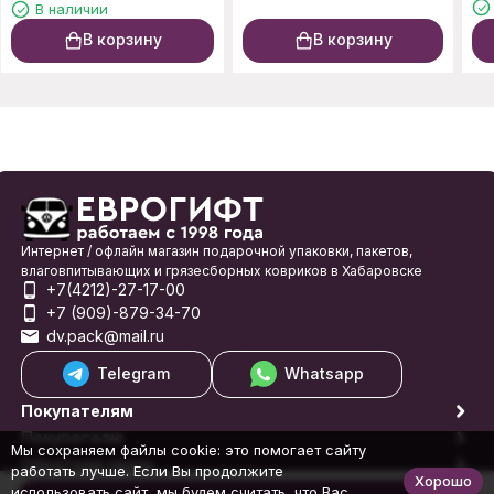
В наличии
В корзину
В корзину
Интернет / офлайн магазин подарочной упаковки, пакетов,
влаговпитывающих и грязесборных ковриков в Хабаровске
+7(4212)-27-17-00
+7 (909)-879-34-70
dv.pack@mail.ru
Telegram
Whatsapp
Покупателям
Покупателю
Мы сохраняем файлы cookie: это помогает сайту
Обратная связь
работать лучше. Если Вы продолжите
Хорошо
© 1998-2026 Еврогифт
использовать сайт, мы будем считать, что Вас