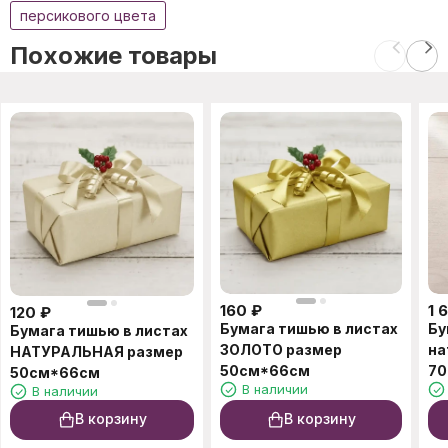
персикового цвета
Похожие товары
160
₽
1 
120
₽
Бумага тишью в листах
Бу
Бумага тишью в листах
ЗОЛОТО размер
на
НАТУРАЛЬНАЯ размер
50см*66см
70
50см*66см
В наличии
В наличии
В корзину
В корзину