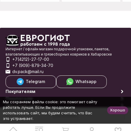
Интернет / офлайн магазин подарочной упаковки, пакетов,
влаговпитывающих и грязесборных ковриков в Хабаровске
+7(4212)-27-17-00
+7 (909)-879-34-70
dv.pack@mail.ru
Telegram
Whatsapp
Покупателям
Покупателю
Мы сохраняем файлы cookie: это помогает сайту
Обратная связь
работать лучше. Если Вы продолжите
Хорошо
© 1998-2026 Еврогифт
использовать сайт, мы будем считать, что Вас
В корзину
это устраивает.