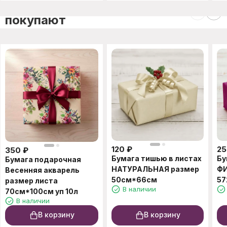
C этим товаром также
покупают
120
₽
25
350
₽
Бумага тишью в листах
Бу
Бумага подарочная
НАТУРАЛЬНАЯ размер
Ф
Весенняя акварель
50см*66см
57
размер листа
В наличии
70см*100см уп 10л
В наличии
В корзину
В корзину