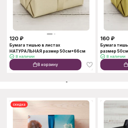
120
₽
160
₽
Бумага тишью в листах
Бумага тишь
НАТУРАЛЬНАЯ размер 50см*66см
размер 50с
В наличии
В наличии
В корзину
C этим товаром также п
скидка