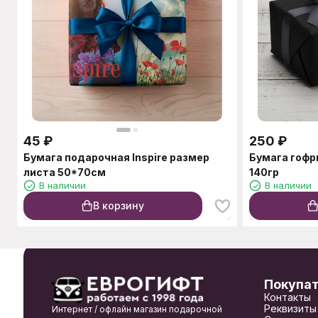
45
₽
250
₽
Бумага подарочная Inspire размер
Бумага гофр
листа 50*70см
140гр
В наличии
В наличии
В корзину
Покупа
Контакты
Реквизиты
Интернет / офлайн магазин подарочной