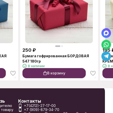
250
₽
195
КАЯ
Бумага гофрированная БОРДОВАЯ
Бума
547 180гр
КРЕМ
В наличии
В 
В корзину
зь
Контакты
дителю
+7(4212)-27-17-00
 товару
+7 (909)-879-34-70