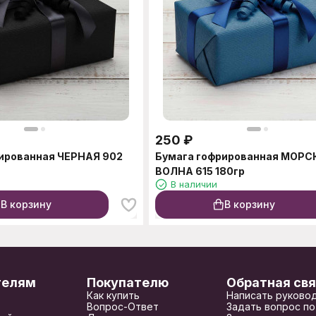
250
₽
ированная ЧЕРНАЯ 902
Бумага гофрированная МОРС
ВОЛНА 615 180гр
В наличии
В корзину
В корзину
телям
Покупателю
Обратная свя
Как купить
Написать руково
Вопрос-Ответ
Задать вопрос по