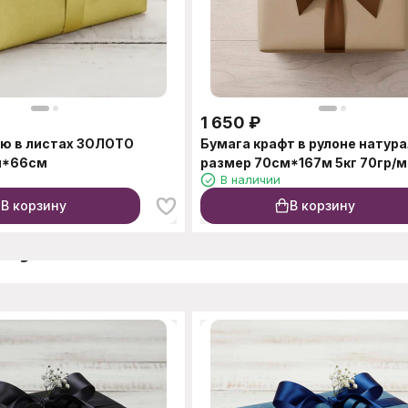
1 650
₽
ю в листах ЗОЛОТО
Бумага крафт в рулоне натур
м*66см
размер 70см*167м 5кг 70гр/м
В наличии
В корзину
В корзину
окупают