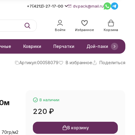
+7(4212)-27-17-00
dv.pack@mail.ru
Войти
Избранное
Корзина
очные
Коврики
Перчатки
Дой-паки
Короб
Артикул:
00058079
В избранное
Поделиться
В наличии
10м
220
₽
В корзину
 70гр/м2