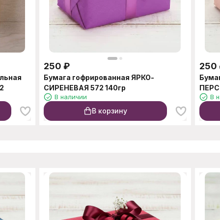
250
₽
250
альная
Бумага гофрированная ЯРКО-
Бума
2
СИРЕНЕВАЯ 572 140гр
ПЕРС
В наличии
В 
В корзину