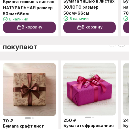
Бумага тишью в листах
Бу
Бумага тишью в листах
ЗОЛОТО размер
на
НАТУРАЛЬНАЯ размер
50см*66см
70
50см*66см
В наличии
В наличии
В корзину
В корзину
C этим товаром также
покупают
250
₽
24
70
₽
Бумага гофрированная
Бу
Бумага крафт лист