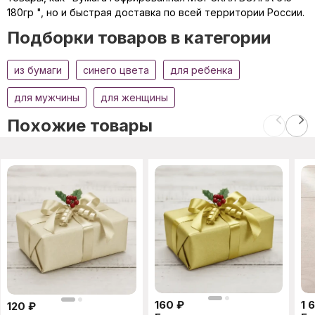
180гр ", но и быстрая доставка по всей территории России.
Подборки товаров в категории
из бумаги
синего цвета
для ребенка
для мужчины
для женщины
Похожие товары
160
₽
1 
120
₽