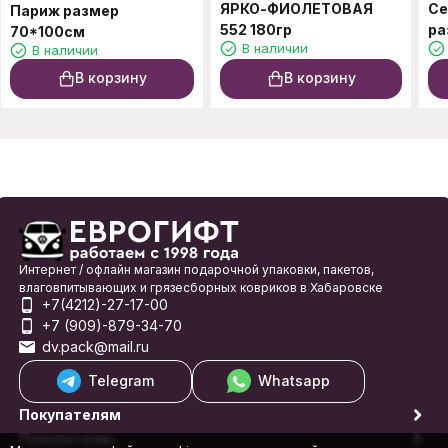
ЯРКО-ФИОЛЕТОВАЯ
Се
Париж размер
552 180гр
ра
70*100см
В наличии
В наличии
В корзину
В корзину
Интернет / офлайн магазин подарочной упаковки, пакетов,
влаговпитывающих и грязесборных ковриков в Хабаровске
+7(4212)-27-17-00
+7 (909)-879-34-70
dv.pack@mail.ru
Telegram
Whatsapp
Покупателям
Покупателю