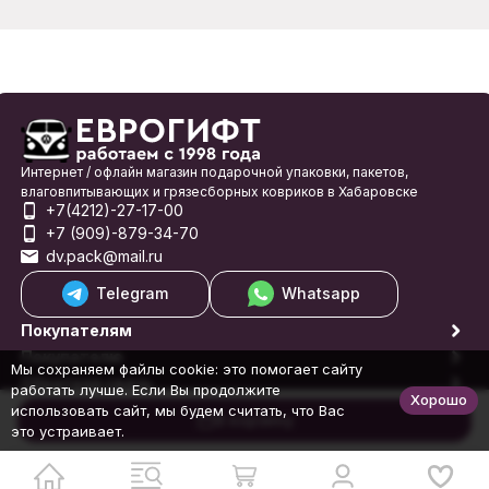
Интернет / офлайн магазин подарочной упаковки, пакетов,
влаговпитывающих и грязесборных ковриков в Хабаровске
+7(4212)-27-17-00
+7 (909)-879-34-70
dv.pack@mail.ru
Telegram
Whatsapp
Покупателям
Покупателю
Мы сохраняем файлы cookie: это помогает сайту
Обратная связь
работать лучше. Если Вы продолжите
Хорошо
© 1998-2026 Еврогифт
использовать сайт, мы будем считать, что Вас
В корзину
это устраивает.