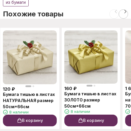
из бумаги
Похожие товары
160
₽
1 
120
₽
Бумага тишью в листах
Бу
Бумага тишью в листах
ЗОЛОТО размер
на
НАТУРАЛЬНАЯ размер
50см*66см
70
50см*66см
В наличии
В наличии
В корзину
В корзину
C этим товаром также