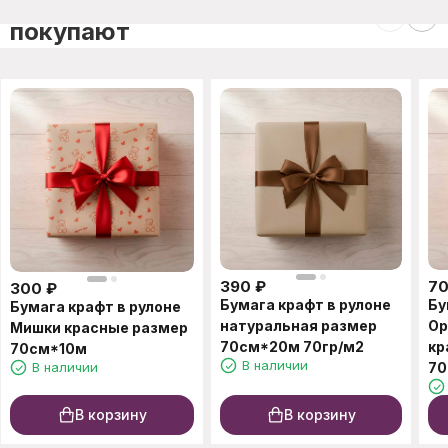
покупают
390
₽
7
300
₽
Бумага крафт в рулоне
Бу
Бумага крафт в рулоне
натуральная размер
Ор
Мишки красные размер
70см*20м 70гр/м2
кр
70см*10м
В наличии
В наличии
70
В корзину
В корзину