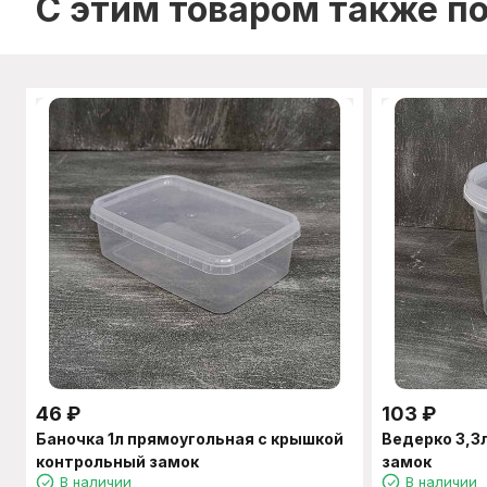
C этим товаром также п
46
₽
103
₽
Баночка 1л прямоугольная с крышкой
Ведерко 3,3
контрольный замок
замок
В наличии
В наличии