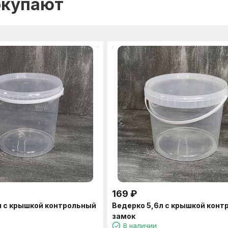
окупают
169
₽
л с крышкой контрольный
Ведерко 5,6л с крышкой конт
замок
В наличии