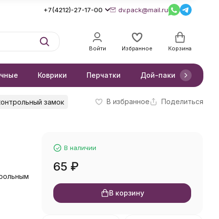
+7(4212)-27-17-00
dv.pack@mail.ru
Войти
Избранное
Корзина
очные
Коврики
Перчатки
Дой-паки
Короб
В избранное
Поделиться
контрольный замок
В наличии
65
₽
трольным
В корзину