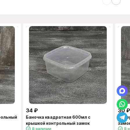
34
₽
30
₽
рольный
Баночка квадратная 600мл с
Ведер
крышкой контрольный замок
замо
В наличии
В 