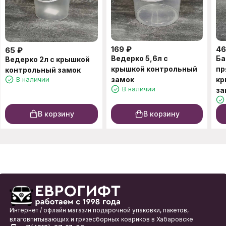
169
₽
46
65
₽
Ведерко 5,6л с
Ба
Ведерко 2л с крышкой
крышкой контрольный
пр
контрольный замок
В наличии
замок
кр
В наличии
за
В корзину
В корзину
Интернет / офлайн магазин подарочной упаковки, пакетов,
влаговпитывающих и грязесборных ковриков в Хабаровске