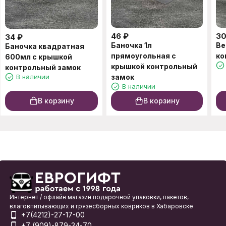
46
₽
3
34
₽
Баночка 1л
Ве
Баночка квадратная
прямоугольная с
ко
600мл с крышкой
крышкой контрольный
контрольный замок
В наличии
замок
В наличии
В корзину
В корзину
Интернет / офлайн магазин подарочной упаковки, пакетов,
влаговпитывающих и грязесборных ковриков в Хабаровске
+7(4212)-27-17-00
+7 (909)-879-34-70