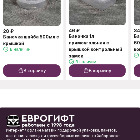
46
₽
34
28
₽
Баночка 1л
Ба
Баночка шайба 500мл с
прямоугольная с
60
крышкой
В наличии
крышкой контрольный
ко
замок
В наличии
В корзину
В корзину
Интернет / офлайн магазин подарочной упаковки, пакетов,
влаговпитывающих и грязесборных ковриков в Хабаровске