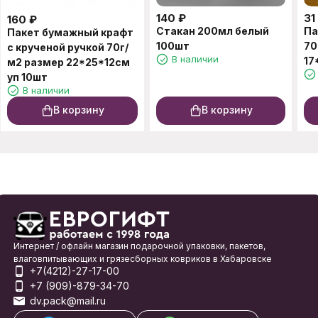
140
₽
31
160
₽
Стакан 200мл белый
Па
Пакет бумажный крафт
100шт
70
с крученой ручкой 70г/
В наличии
17
м2 размер 22*25*12см
уп 10шт
В наличии
В корзину
В корзину
Интернет / офлайн магазин подарочной упаковки, пакетов,
влаговпитывающих и грязесборных ковриков в Хабаровске
+7(4212)-27-17-00
+7 (909)-879-34-70
dv.pack@mail.ru