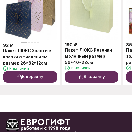
190
₽
85
92
₽
Пакет ЛЮКС Розочки
Па
Пакет ЛЮКС Золотые
молочный размер
зо
клепки с тиснением
56*40*22см
ра
размер 26*32*12см
В наличии
В наличии
В корзину
В корзину