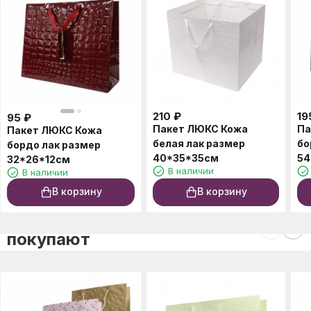
210
₽
19
95
₽
Пакет ЛЮКС Кожа
Па
Пакет ЛЮКС Кожа
белая лак размер
бо
бордо лак размер
40*35*35см
54
32*26*12см
В наличии
В наличии
В корзину
В корзину
C этим товаром также
покупают