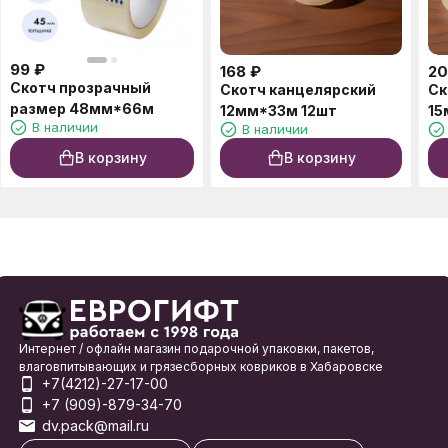
99
₽
168
₽
20
Скотч прозрачный
Скотч канцелярский
Ск
размер 48мм*66м
12мм*33м 12шт
15
В наличии
В наличии
В корзину
В корзину
Интернет / офлайн магазин подарочной упаковки, пакетов,
влаговпитывающих и грязесборных ковриков в Хабаровске
+7(4212)-27-17-00
+7 (909)-879-34-70
dv.pack@mail.ru