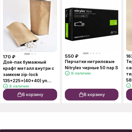
550
₽
16
170
₽
Перчатки нитриловые
Те
Дой-пак бумажный
Nitrylex черные 50 пар S
са
крафт металл внутри с
В наличии
те
замком zip-lock
135*225+(40+40) уп
В наличии
10шт
В корзину
В корзину