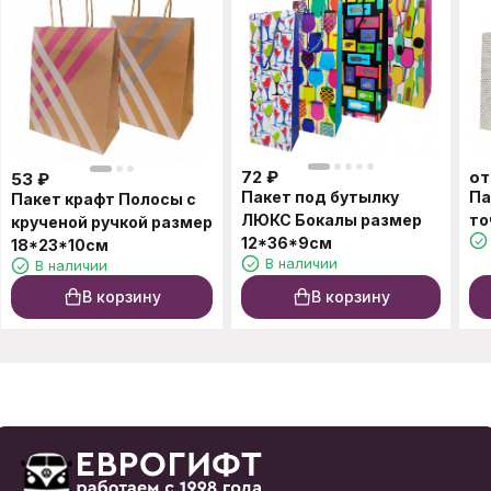
72
₽
о
53
₽
Пакет под бутылку
Па
Пакет крафт Полосы с
ЛЮКС Бокалы размер
то
крученой ручкой размер
12*36*9см
18*23*10см
В наличии
В наличии
В корзину
В корзину