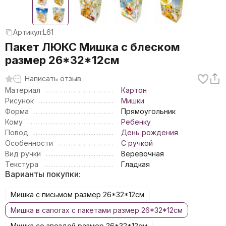
Артикул:
L61
Пакет ЛЮКС Мишка с блеском
размер 26*32*12см
Написать отзыв
Материал
Картон
Рисунок
Мишки
Форма
Прямоугольник
Кому
Ребенку
Повод
День рождения
Особенности
С ручкой
Вид ручки
Веревочная
Текстура
Гладкая
Варианты покупки:
Мишка с письмом размер 26*32*12см
Мишка в сапогах с пакетами размер 26*32*12см
Мишка со звездой размер 26*32*12см