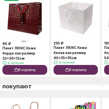
210
₽
19
95
₽
Пакет ЛЮКС Кожа
Па
Пакет ЛЮКС Кожа
белая лак размер
бо
бордо лак размер
40*35*35см
54
32*26*12см
В наличии
В наличии
В корзину
В корзину
C этим товаром также
покупают