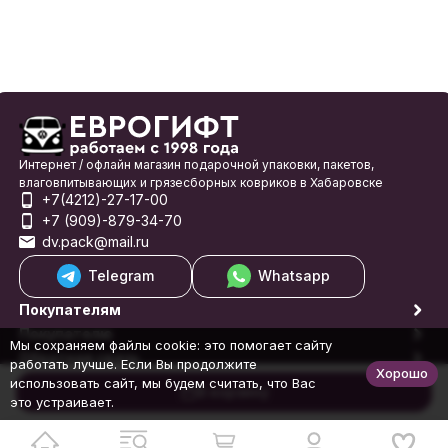
Интернет / офлайн магазин подарочной упаковки, пакетов,
влаговпитывающих и грязесборных ковриков в Хабаровске
+7(4212)-27-17-00
+7 (909)-879-34-70
dv.pack@mail.ru
Telegram
Whatsapp
Покупателям
Покупателю
Мы сохраняем файлы cookie: это помогает сайту
Обратная связь
работать лучше. Если Вы продолжите
Хорошо
© 1998-2026 Еврогифт
использовать сайт, мы будем считать, что Вас
В корзину
это устраивает.