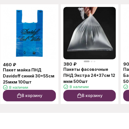
380
₽
9
460
₽
Пакеты фасовочные
Па
Пакет майка ПНД
ПНД Экстра 24*37см 12
Ба
Davidoff синий 30*55см
мкм 500шт
50
25мкм 100шт
В наличии
В наличии
В корзину
В корзину