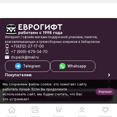
Интернет / офлайн магазин подарочной упаковки, пакетов,
влаговпитывающих и грязесборных ковриков в Хабаровске
+7(4212)-27-17-00
+7 (909)-879-34-70
dv.pack@mail.ru
Telegram
Whatsapp
Покупателям
Покупателю
Мы сохраняем файлы cookie: это помогает сайту
Обратная связь
работать лучше. Если Вы продолжите
Хорошо
© 1998-2026 Еврогифт
использовать сайт, мы будем считать, что Вас
В корзину
это устраивает.
Главная
Каталог
Корзина
Войти
Избранное