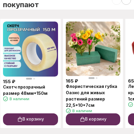
покупают
165
₽
65
155
₽
Флористическая губка
Ле
Скотч прозрачный
Оазис для живых
кр
размер 48мм*150м
В наличии
растений размер
1с
22,5*10*7см
В наличии
В корзину
В корзину