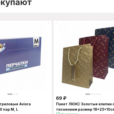
окупают
69
₽
триловые Aviora
Пакет ЛЮКС Золотые клепки 
 пар M, L
тиснением размер 18*23*10с