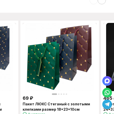
69
₽
465
с
Пакет ЛЮКС Стеганый с золотыми
Паке
м
клепками размер 18*23*10см
24*3