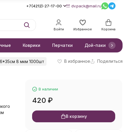
+7(4212)-27-17-00
dv.pack@mail.ru
Войти
Избранное
Корзина
очные
Коврики
Перчатки
Дой-паки
Короб
В избранное
Поделиться
6*35см 8 мкм 1000шт
В наличии
420
₽
зкого
км
В корзину