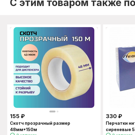
C этим товаром также п
155
₽
330
₽
Скотч прозрачный размер
Перчатки ни
48мм*150м
сиреневые 50