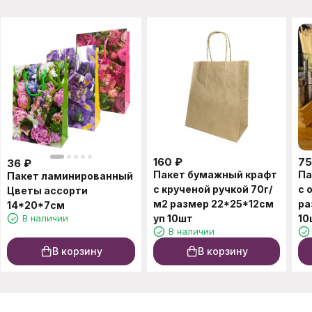
160
₽
75
36
₽
Пакет бумажный крафт
Па
Пакет ламинированный
с крученой ручкой 70г/
с 
Цветы ассорти
м2 размер 22*25*12см
ра
14*20*7см
В наличии
уп 10шт
10
В наличии
В корзину
В корзину