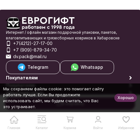
Интернет / офлайн магазин подарочной упаковки, пакетов,
влаговпитывающих и грязесборных ковриков в Хабаровске
+7(4212)-27-17-00
+7 (909)-879-34-70
dv.pack@mail.ru
Telegram
Whatsapp
Покупателям
Покупателю
Мы сохраняем файлы cookie: это помогает сайту
Обратная связь
работать лучше. Если Вы продолжите
Хорошо
© 1998-2026 Еврогифт
использовать сайт, мы будем считать, что Вас
В корзину
это устраивает.
Главная
Каталог
Корзина
Войти
Избранное