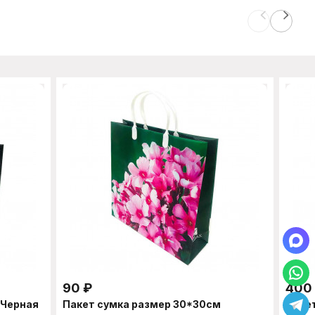
90
₽
400
 Черная
Пакет сумка размер 30*30см
Паке